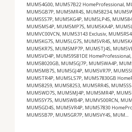
MUM54G00, MUM57B22 HomeProfessional, 
MUM5GB7P, MUM5MR4S, MUM58234, MUM5WR
MUM5SS7P, MUM5KG4P, MUM5LP4S, MUM584
MUM5MS4P, MUM5MP7S, MUM5KA4P, MUM5LB
MUMVC00VCN, MUM53143 Exclusiv, MUM5RS
MUM5KG7S, MUM5LG7S, MUM5VR4S, MUM5KA
MUM5KR7S, MUM5MP7P, MUM5TJ4S, MUM5VB
MUM5VD4P, MUM59S81DE HomeProfessiona
MUM58020GB, MUM5GJ7P, MUM5WA4P, MUM5
MUM5MB7S, MUM5GJ4P, MUM5VR7P, MUM5SB
MUM5TR4P, MUM5LS7P, MUM57830GB HomeP
MUM58259, MUM58253, MUM5RR4S, MUM5SS
MUM5WD7S, MUM5MJ4P, MUM5MR4P, MUM5LB
MUM5SY7S, MUM5WB4P, MUMVS00RCN, MUM5
MUM5GD4S, MUM5VR4P, MUM57830 HomeProf
MUM5SB7P, MUM5GR7P, MUM5VY4S, MUM…