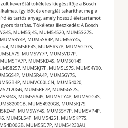
lt keverőtál tökéletes kiegészítője a Bosch
lmas, így időt és energiát takaríthat meg a
ró és tartós anyag, amely hosszú élettartamot
ors tisztítás. Tökéletes illeszkedés: A Bosch
MUM5WG4S, MUM5SJ4S, MUM54520, MUM5SG7S,
MUM5RY4P, MUM5SR4P, MUM5SY4S,
nal, MUM5KP4S, MUM5RS7P, MUM5GD7S,
UM5LA7S, MUM5VY7P, MUM5VD7P,
 MUM5TA7P, MUM5KD4S, MUM50149,
UM58257, MUM5KJ7P, MUM5LS7S, MUM54Y00,
UM5GS4P, MUM5RA4P, MUM5GY7S,
UM5GB4P, MUMVC00LCN, MUM54020,
M52120GB, MUM5RP7P, MUM5GS7S,
M5SR4S, MUM5SA4S, MUM5TY4P, MUM5GG4S,
M58200GB, MUM54920GB, MUM5KJ7S,
M5KD4P, MUM5WY4S, MUM5SY7P, MUM5VP4P,
S, MUM5LS4P, MUM54251, MUM5KP7S,
M54D00GB, MUM5SD7P, MUM54230AU,