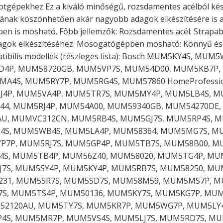
gépekhez Ez a kiváló minőségű, rozsdamentes acélból készü
ak köszönhetően akár nagyobb adagok elkészítésére is alka
n is mosható. Főbb jellemzők: Rozsdamentes acél: Strapabí
agok elkészítéséhez. Mosogatógépben mosható: Könnyű és gy
tibilis modellek (részleges lista): Bosch MUM5KY4S, 
4P, MUM58720GB, MUM5VP7S, MUM54D00, MUM5KB7P, 
4S, MUM5RY7P, MUM5RG4S, MUM57860 HomeProfessio
4P, MUM5VA4P, MUM5TR7S, MUM5MY4P, MUM5LB4S, M
44, MUM5RJ4P, MUM54A00, MUM59340GB, MUM54270DE,
AU, MUMVC312CN, MUM5RB4S, MUM5GJ7S, MUM5RP4S, M
4S, MUM5WB4S, MUM5LA4P, MUM58364, MUM5MG7S, M
7P, MUM5RJ7S, MUM5GP4P, MUM5TB7S, MUM58B00, M
4S, MUM5TB4P, MUM56Z40, MUM58020, MUM5TG4P, MU
7S, MUM5SY4P, MUM5KY4P, MUM5RB7S, MUM58250, MU
31, MUM5SR7S, MUM5SD7S, MUM58M59, MUM5MS7P, MU
7S, MUM5TS4P, MUM50136, MUM5KY7S, MUM5KG7P, MU
2120AU, MUM5TY7S, MUM5KR7P, MUM5WG7P, MUM5LY4
4S, MUM5MR7P, MUM5VS4S, MUM5LJ7S, MUM5RD7S, MU