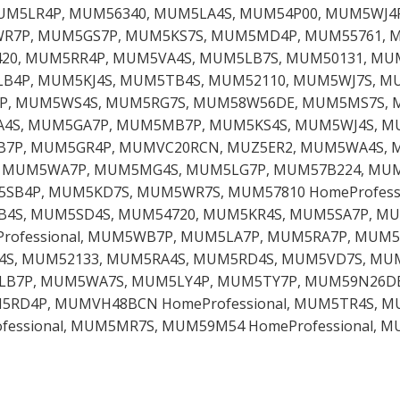
MUM5LR4P, MUM56340, MUM5LA4S, MUM54P00, MUM5WJ4
7P, MUM5GS7P, MUM5KS7S, MUM5MD4P, MUM55761, M
20, MUM5RR4P, MUM5VA4S, MUM5LB7S, MUM50131, MU
4P, MUM5KJ4S, MUM5TB4S, MUM52110, MUM5WJ7S, M
4P, MUM5WS4S, MUM5RG7S, MUM58W56DE, MUM5MS7S, M
4S, MUM5GA7P, MUM5MB7P, MUM5KS4S, MUM5WJ4S, M
7P, MUM5GR4P, MUMVC20RCN, MUZ5ER2, MUM5WA4S, 
l, MUM5WA7P, MUM5MG4S, MUM5LG7P, MUM57B224, MU
SB4P, MUM5KD7S, MUM5WR7S, MUM57810 HomeProfess
4S, MUM5SD4S, MUM54720, MUM5KR4S, MUM5SA7P, MU
rofessional, MUM5WB7P, MUM5LA7P, MUM5RA7P, MUM
4S, MUM52133, MUM5RA4S, MUM5RD4S, MUM5VD7S, MU
7P, MUM5WA7S, MUM5LY4P, MUM5TY7P, MUM59N26DE 
RD4P, MUMVH48BCN HomeProfessional, MUM5TR4S, MU
essional, MUM5MR7S, MUM59M54 HomeProfessional, M