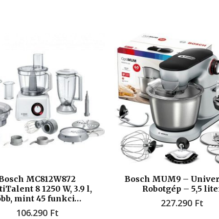
Bosch MC812W872
Bosch MUM9 – Univer
iTalent 8 1250 W, 3.9 l,
Robotgép – 5,5 lite
öbb, mint 45 funkci…
227.290
Ft
106.290
Ft