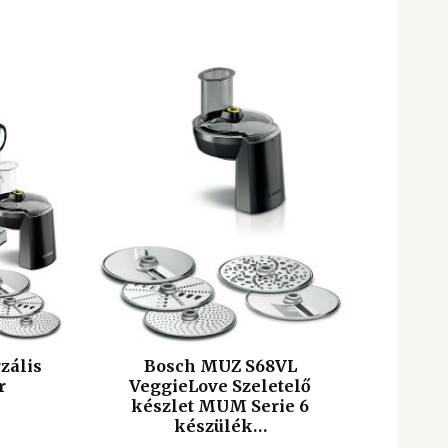
zális
Bosch MUZ S68VL
r
VeggieLove Szeletelő
készlet MUM Serie 6
készülék…