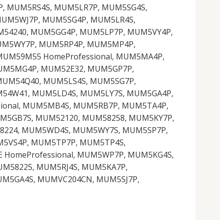
P, MUM5RS4S, MUM5LR7P, MUM5SG4S,
UM5WJ7P, MUM5SG4P, MUM5LR4S,
M54240, MUM5GG4P, MUM5LP7P, MUM5VY4P,
UM5WY7P, MUM5RP4P, MUM5MP4P,
UM59M55 HomeProfessional, MUM5MA4P,
UM5MG4P, MUM52E32, MUM5GP7P,
MUM54Q40, MUM5LS4S, MUM5SG7P,
M54W41, MUM5LD4S, MUM5LY7S, MUM5GA4P,
ional, MUM5MB4S, MUM5RB7P, MUM5TA4P,
M5GB7S, MUM52120, MUM58258, MUM5KY7P,
58224, MUM5WD4S, MUM5WY7S, MUM5SP7P,
M5VS4P, MUM5TP7P, MUM5TP4S,
HomeProfessional, MUM5WP7P, MUM5KG4S,
M58225, MUM5RJ4S, MUM5KA7P,
UM5GA4S, MUMVC204CN, MUM5SJ7P,