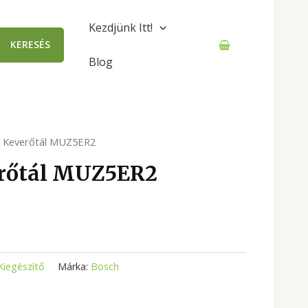
Kezdjünk Itt!
KERESÉS
Blog
 Keverőtál MUZ5ER2
rőtál MUZ5ER2
Kiegészítő
Márka:
Bosch