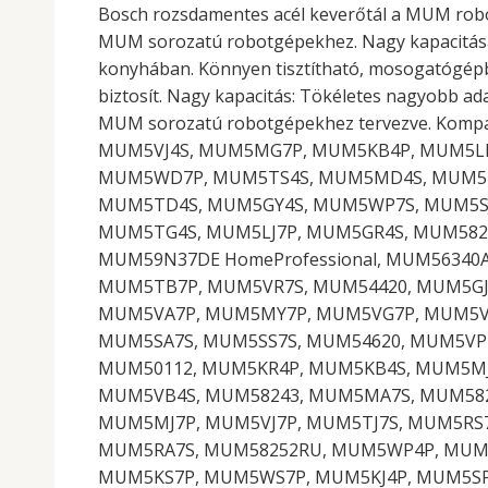
Bosch rozsdamentes acél keverőtál a MUM robot
MUM sorozatú robotgépekhez. Nagy kapacitásán
konyhában. Könnyen tisztítható, mosogatógépbe
biztosít. Nagy kapacitás: Tökéletes nagyobb ad
MUM sorozatú robotgépekhez tervezve. Kompa
MUM5VJ4S, MUM5MG7P, MUM5KB4P, MUM5LD
MUM5WD7P, MUM5TS4S, MUM5MD4S, MUM5MA
MUM5TD4S, MUM5GY4S, MUM5WP7S, MUM5SJ
MUM5TG4S, MUM5LJ7P, MUM5GR4S, MUM582
MUM59N37DE HomeProfessional, MUM56340
MUM5TB7P, MUM5VR7S, MUM54420, MUM5GJ
MUM5VA7P, MUM5MY7P, MUM5VG7P, MUM5VP
MUM5SA7S, MUM5SS7S, MUM54620, MUM5VP
MUM50112, MUM5KR4P, MUM5KB4S, MUM5MJ
MUM5VB4S, MUM58243, MUM5MA7S, MUM582
MUM5MJ7P, MUM5VJ7P, MUM5TJ7S, MUM5RS
MUM5RA7S, MUM58252RU, MUM5WP4P, MUM5
MUM5KS7P, MUM5WS7P, MUM5KJ4P, MUM5SP