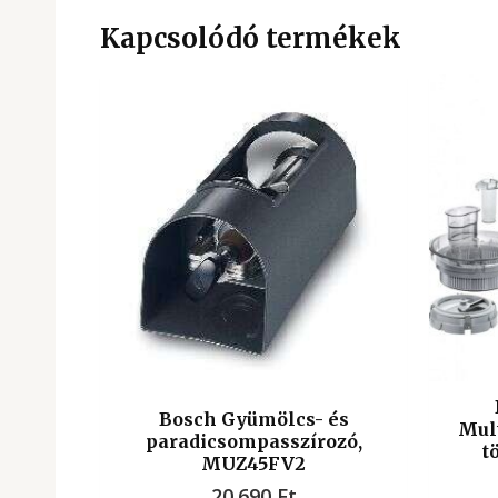
Kapcsolódó termékek
Bosch Gyümölcs- és
Mult
paradicsompasszírozó,
t
MUZ45FV2
20.690
Ft