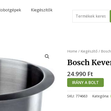
Robotgépek
Kiegészítők
Search
for:
Home
/
Kiegészítő
/ Bosch
Bosch Keve
24.990
Ft
IRÁNY A BOLT
SKU:
774663
Kategória: