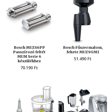
Bosch MUZS6PP
Bosch Fűszermalom,
Passzírozó feltét
fekete MUZ9GM1
MUM Serie 6
51.490
Ft
készülékhez
70.190
Ft