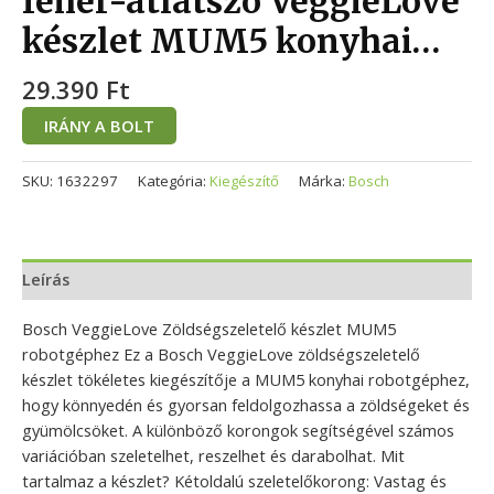
fehér-átlátszó VeggieLove
készlet MUM5 konyhai…
29.390
Ft
IRÁNY A BOLT
SKU:
1632297
Kategória:
Kiegészítő
Márka:
Bosch
Leírás
Bosch VeggieLove Zöldségszeletelő készlet MUM5
robotgéphez Ez a Bosch VeggieLove zöldségszeletelő
készlet tökéletes kiegészítője a MUM5 konyhai robotgéphez,
hogy könnyedén és gyorsan feldolgozhassa a zöldségeket és
gyümölcsöket. A különböző korongok segítségével számos
variációban szeletelhet, reszelhet és darabolhat. Mit
tartalmaz a készlet? Kétoldalú szeletelőkorong: Vastag és