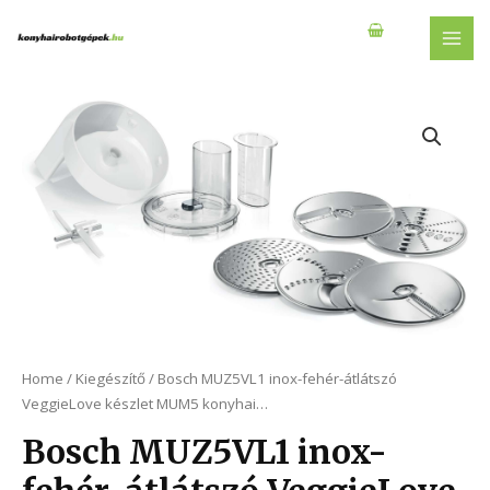
Skip
to
MAI
content
MEN
Home
/
Kiegészítő
/ Bosch MUZ5VL1 inox-fehér-átlátszó
VeggieLove készlet MUM5 konyhai…
Bosch MUZ5VL1 inox-