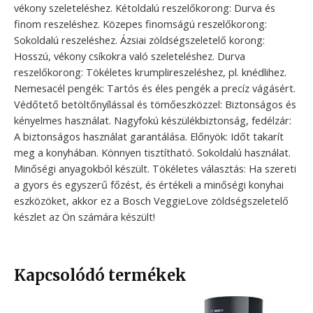
vékony szeleteléshez. Kétoldalú reszelőkorong: Durva és
finom reszeléshez. Közepes finomságú reszelőkorong:
Sokoldalú reszeléshez. Ázsiai zöldségszeletelő korong:
Hosszú, vékony csíkokra való szeleteléshez. Durva
reszelőkorong: Tökéletes krumplireszeléshez, pl. knédlihez. ️
Nemesacél pengék: Tartós és éles pengék a precíz vágásért.
Védőtető betöltőnyílással és tömőeszközzel: Biztonságos és
kényelmes használat. Nagyfokú készülékbiztonság, fedélzár:
A biztonságos használat garantálása. Előnyök: Időt takarít
meg a konyhában. Könnyen tisztítható. Sokoldalú használat.
Minőségi anyagokból készült. Tökéletes választás: Ha szereti
a gyors és egyszerű főzést, és értékeli a minőségi konyhai
eszközöket, akkor ez a Bosch VeggieLove zöldségszeletelő
készlet az Ön számára készült!
Kapcsolódó termékek