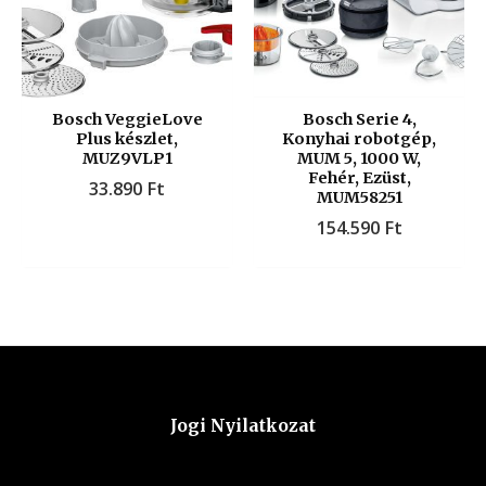
Bosch VeggieLove
Bosch Serie 4,
Plus készlet,
Konyhai robotgép,
MUZ9VLP1
MUM 5, 1000 W,
Fehér, Ezüst,
33.890
Ft
MUM58251
154.590
Ft
Jogi Nyilatkozat