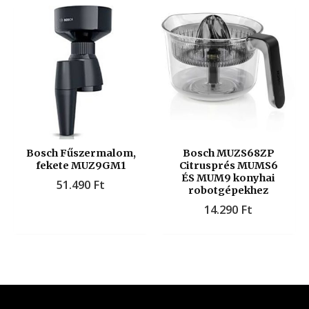
Bosch Fűszermalom,
Bosch MUZS68ZP
fekete MUZ9GM1
Citrusprés MUMS6
ÉS MUM9 konyhai
51.490
Ft
robotgépekhez
14.290
Ft