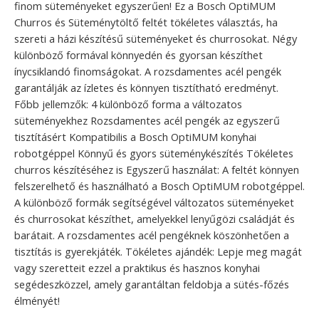
finom süteményeket egyszerűen! Ez a Bosch OptiMUM
Churros és Süteménytöltő feltét tökéletes választás, ha
szereti a házi készítésű süteményeket és churrosokat. Négy
különböző formával könnyedén és gyorsan készíthet
ínycsiklandó finomságokat. A rozsdamentes acél pengék
garantálják az ízletes és könnyen tisztítható eredményt.
Főbb jellemzők: 4 különböző forma a változatos
süteményekhez Rozsdamentes acél pengék az egyszerű
tisztításért Kompatibilis a Bosch OptiMUM konyhai
robotgéppel Könnyű és gyors süteménykészítés Tökéletes
churros készítéséhez is Egyszerű használat: A feltét könnyen
felszerelhető és használható a Bosch OptiMUM robotgéppel.
A különböző formák segítségével változatos süteményeket
és churrosokat készíthet, amelyekkel lenyűgözi családját és
barátait. A rozsdamentes acél pengéknek köszönhetően a
tisztítás is gyerekjáték. Tökéletes ajándék: Lepje meg magát
vagy szeretteit ezzel a praktikus és hasznos konyhai
segédeszközzel, amely garantáltan feldobja a sütés-főzés
élményét!