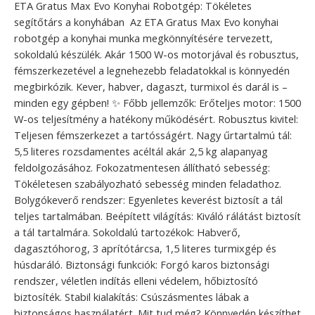
ETA Gratus Max Evo Konyhai Robotgép: Tökéletes
segítőtárs a konyhában ‍ Az ETA Gratus Max Evo konyhai
robotgép a konyhai munka megkönnyítésére tervezett,
sokoldalú készülék. Akár 1500 W-os motorjával és robusztus,
fémszerkezetével a legnehezebb feladatokkal is könnyedén
megbirkózik. Kever, habver, dagaszt, turmixol és darál is –
minden egy gépben! ✨ Főbb jellemzők: Erőteljes motor: 1500
W-os teljesítmény a hatékony működésért. Robusztus kivitel:
Teljesen fémszerkezet a tartósságért. Nagy űrtartalmú tál:
5,5 literes rozsdamentes acéltál akár 2,5 kg alapanyag
feldolgozásához. Fokozatmentesen állítható sebesség:
Tökéletesen szabályozható sebesség minden feladathoz.
Bolygókeverő rendszer: Egyenletes keverést biztosít a tál
teljes tartalmában. Beépített világítás: Kiváló rálátást biztosít
a tál tartalmára. Sokoldalú tartozékok: Habverő,
dagasztóhorog, 3 aprítótárcsa, 1,5 literes turmixgép és
húsdaráló. Biztonsági funkciók: Forgó karos biztonsági
rendszer, véletlen indítás elleni védelem, hőbiztosító
biztosíték. Stabil kialakítás: Csúszásmentes lábak a
biztonságos használatért. Mit tud még? Könnyedén készíthet