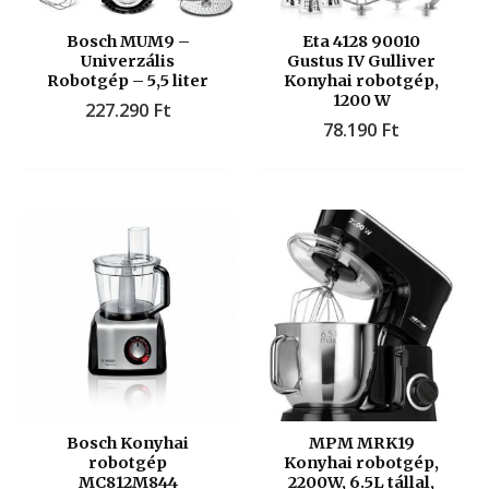
Bosch MUM9 –
Eta 4128 90010
Univerzális
Gustus IV Gulliver
Robotgép – 5,5 liter
Konyhai robotgép,
1200 W
227.290
Ft
78.190
Ft
Bosch Konyhai
MPM MRK19
robotgép
Konyhai robotgép,
MC812M844
2200W, 6.5L tállal,