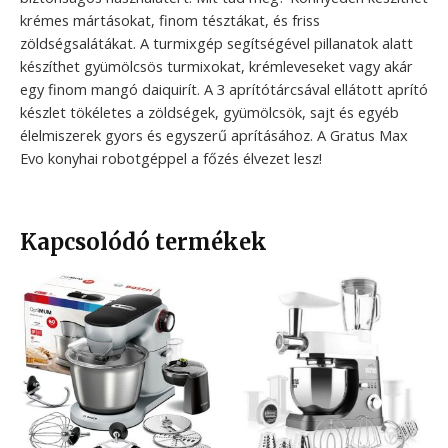
krémes mártásokat, finom tésztákat, és friss
zöldségsalátákat. A turmixgép segítségével pillanatok alatt
készíthet gyümölcsös turmixokat, krémleveseket vagy akár
egy finom mangó daiquirít. A 3 aprítótárcsával ellátott aprító
készlet tökéletes a zöldségek, gyümölcsök, sajt és egyéb
élelmiszerek gyors és egyszerű aprításához. A Gratus Max
Evo konyhai robotgéppel a főzés élvezet lesz!
Kapcsolódó termékek