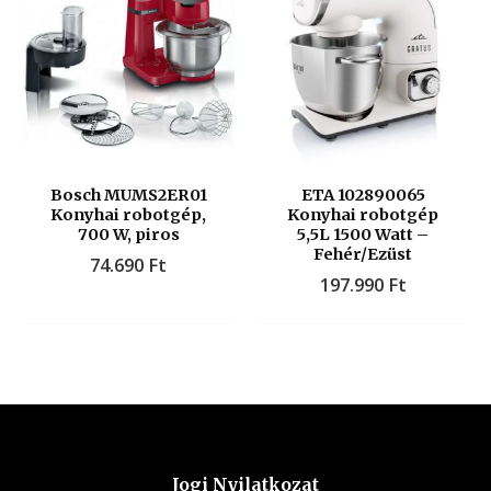
Bosch MUMS2ER01
ETA 102890065
Konyhai robotgép,
Konyhai robotgép
700 W, piros
5,5L 1500 Watt –
Fehér/Ezüst
74.690
Ft
197.990
Ft
Jogi Nyilatkozat