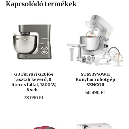
Kapcsolódó termékek
G3 Ferrari G20164
STM 3740WH
asztali keverő, 8
Konyhai robotgép
literes tállal, 1800 W,
SENCOR
8 seb…
60.490
Ft
78.090
Ft