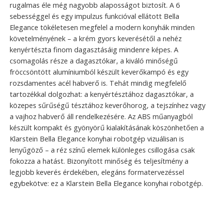
rugalmas éle még nagyobb alaposságot biztosít. A 6
sebességgel és egy impulzus funkcióval ellátott Bella
Elegance tökéletesen megfelel a modern konyhák minden
követelményének – a krém gyors keverésétől a nehéz
kenyértészta finom dagasztásáig mindenre képes. A
csomagolás része a dagasztókar, a kiváló minőségű
fröccsöntött alumíniumból készült keverőkampó és egy
rozsdamentes acél habverő is. Tehát mindig megfelelő
tartozékkal dolgozhat: a kenyértésztához dagasztókar, a
közepes sűrűségű tésztához keverőhorog, a tejszínhez vagy
a vajhoz habverő áll rendelkezésére. Az ABS műanyagból
készült kompakt és gyönyörű kialakításának köszönhetően a
Klarstein Bella Elegance konyhai robotgép vizuálisan is
lenyűgöző – a réz színű elemek különleges csillogása csak
fokozza a hatást. Bizonyított minőség és teljesítmény a
legjobb keverés érdekében, elegáns formatervezéssel
egybekötve: ez a Klarstein Bella Elegance konyhai robotgép.