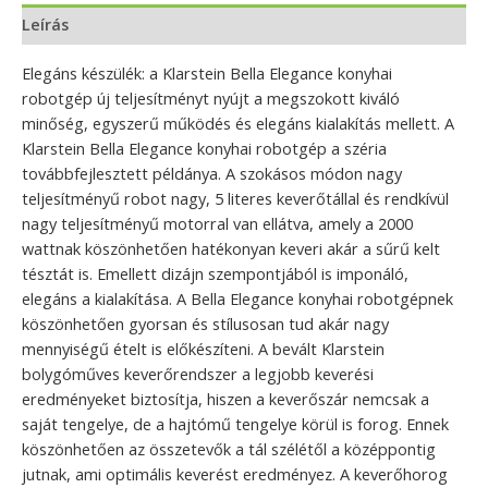
Leírás
Elegáns készülék: a Klarstein Bella Elegance konyhai
robotgép új teljesítményt nyújt a megszokott kiváló
minőség, egyszerű működés és elegáns kialakítás mellett. A
Klarstein Bella Elegance konyhai robotgép a széria
továbbfejlesztett példánya. A szokásos módon nagy
teljesítményű robot nagy, 5 literes keverőtállal és rendkívül
nagy teljesítményű motorral van ellátva, amely a 2000
wattnak köszönhetően hatékonyan keveri akár a sűrű kelt
tésztát is. Emellett dizájn szempontjából is imponáló,
elegáns a kialakítása. A Bella Elegance konyhai robotgépnek
köszönhetően gyorsan és stílusosan tud akár nagy
mennyiségű ételt is előkészíteni. A bevált Klarstein
bolygóműves keverőrendszer a legjobb keverési
eredményeket biztosítja, hiszen a keverőszár nemcsak a
saját tengelye, de a hajtómű tengelye körül is forog. Ennek
köszönhetően az összetevők a tál szélétől a középpontig
jutnak, ami optimális keverést eredményez. A keverőhorog