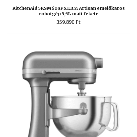
KitchenAid 5KSM60SPXEBM Artisan emelőkaros
robotgép 5,5L matt fekete
359.890
Ft