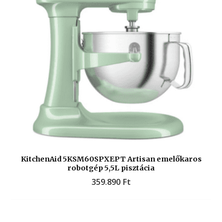
KitchenAid 5KSM60SPXEPT Artisan emelőkaros
robotgép 5,5L pisztácia
359.890
Ft