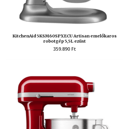
KitchenAid 5KSM60SPXECU Artisan emelőkaros
robotgép 5,5L ezüst
359.890
Ft