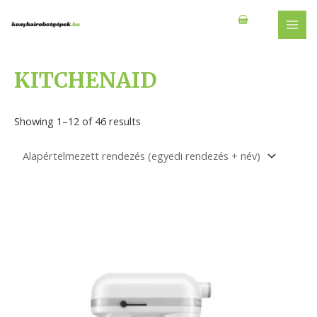
Skip
to
MAI
content
MEN
KITCHENAID
Showing 1–12 of 46 results