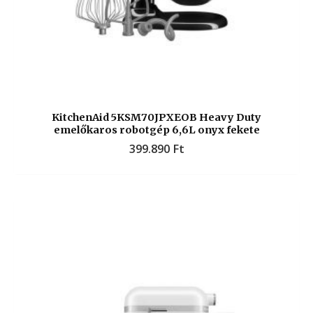
KitchenAid 5KSM70JPXEOB Heavy Duty
emelőkaros robotgép 6,6L onyx fekete
399.890
Ft