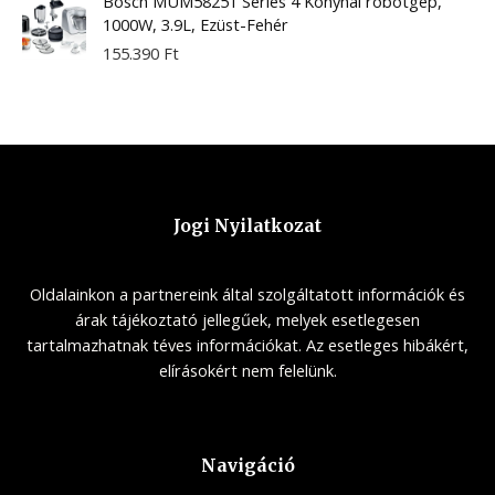
Bosch MUM58251 Series 4 Konyhai robotgép,
1000W, 3.9L, Ezüst-Fehér
155.390
Ft
Jogi Nyilatkozat
Oldalainkon a partnereink által szolgáltatott információk és
árak tájékoztató jellegűek, melyek esetlegesen
tartalmazhatnak téves információkat. Az esetleges hibákért,
elírásokért nem felelünk.
Navigáció