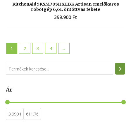
KitchenAid 5KSM70SHXEBK Artisan emelőkaros
robotgép 6,6L öntöttvas fekete
399.900
Ft
1
2
3
4
→
S
e
a
Ár
r
c
h