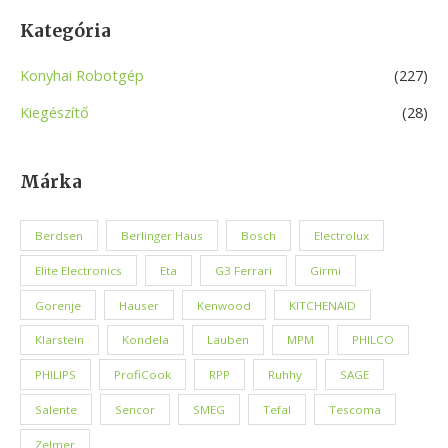
Kategória
Konyhai Robotgép
(227)
Kiegészítő
(28)
Márka
Berdsen
Berlinger Haus
Bosch
Electrolux
Elite Electronics
Eta
G3 Ferrari
Girmi
Gorenje
Hauser
Kenwood
KITCHENAID
Klarstein
Kondela
Lauben
MPM
PHILCO
PHILIPS
ProfiCook
RPP
Ruhhy
SAGE
Salente
Sencor
SMEG
Tefal
Tescoma
Zelmer