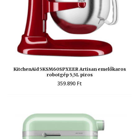
KitchenAid 5KSM60SPXEER Artisan emelőkaros
robotgép 5,5L piros
359.890
Ft