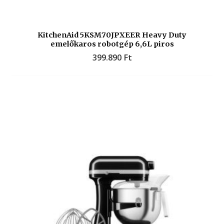
KitchenAid 5KSM70JPXEER Heavy Duty
emelőkaros robotgép 6,6L piros
399.890
Ft