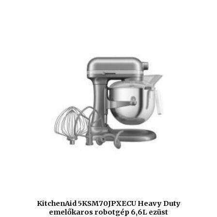
KitchenAid 5KSM70JPXECU Heavy Duty
emelőkaros robotgép 6,6L ezüst