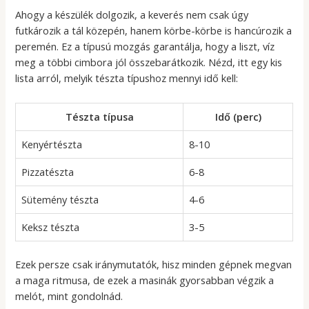
Ahogy a készülék dolgozik, a keverés nem csak úgy
futkározik a tál közepén, hanem körbe-körbe is hancúrozik a
peremén. Ez a típusú mozgás garantálja, hogy a liszt, víz
meg a többi cimbora jól összebarátkozik. Nézd, itt egy kis
lista arról, melyik tészta típushoz mennyi idő kell:
Tészta típusa
Idő (perc)
Kenyértészta
8-10
Pizzatészta
6-8
Sütemény tészta
4-6
Keksz tészta
3-5
Ezek persze csak iránymutatók, hisz minden gépnek megvan
a maga ritmusa, de ezek a masinák gyorsabban végzik a
melót, mint gondolnád.