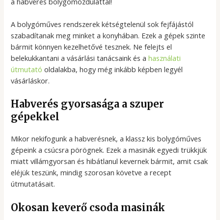
a habverés bolygómozdulattal!
A bolygóműves rendszerek kétségtelenül sok fejfájástól
szabadítanak meg minket a konyhában. Ezek a gépek szinte
bármit könnyen kezelhetővé tesznek. Ne felejts el
belekukkantani a vásárlási tanácsaink és a
használati
útmutató
oldalakba, hogy még inkább képben legyél
vásárláskor.
Habverés gyorsasága a szuper
gépekkel
Mikor nekifogunk a habverésnek, a klassz kis bolygóműves
gépeink a csúcsra pörögnek. Ezek a masinák egyedi trükkjük
miatt villámgyorsan és hibátlanul kevernek bármit, amit csak
eléjük teszünk, mindig szorosan követve a recept
útmutatásait.
Okosan keverő csoda masinák