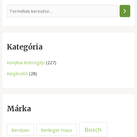
S
e
a
r
c
Kategória
h
Konyhai Robotgép
(227)
Kiegészítő
(28)
Márka
Bosch
Berdsen
Berlinger Haus