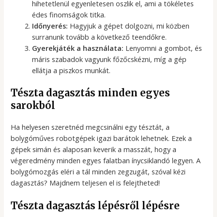
hihetetlenül egyenletesen oszlik el, ami a tökéletes
édes finomságok titka.
Időnyerés:
Hagyjuk a gépet dolgozni, mi közben
surranunk tovább a következő teendőkre.
Gyerekjáték a használata:
Lenyomni a gombot, és
máris szabadok vagyunk főzőcskézni, míg a gép
ellátja a piszkos munkát.
Tészta dagasztás minden egyes
sarokból
Ha helyesen szeretnéd megcsinálni egy tésztát, a
bolygóműves robotgépek igazi barátok lehetnek. Ezek a
gépek simán és alaposan keverik a masszát, hogy a
végeredmény minden egyes falatban ínycsiklandó legyen. A
bolygómozgás eléri a tál minden zegzugát, szóval kézi
dagasztás? Majdnem teljesen el is felejtheted!
Tészta dagasztás lépésről lépésre