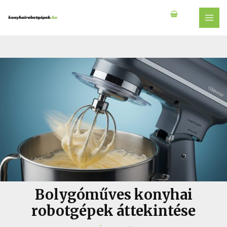
Skip
to
MAI
content
MEN
Bolygóműves konyhai
robotgépek áttekintése