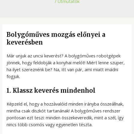
/
Útmutatók
Bolygóműves mozgás előnyei a
keverésben
Már unjuk az uncsi keverést? A bolygóműves robotgépek
jönnek, hogy feldobják a konyhai melót! Miért lenne szuper,
ha ilyet szereznénk be? Na, itt van pár, ami miatt imádni
fogjuk.
1. Klassz keverés mindenhol
Képzeld el, hogy a hozzávalóid minden irányba összeállnak,
mintha csak diszkót tartanának! A bolygóműves rendszer
pontosan ezt teszi: minden összekeveredik, mint a szél, így
nincs több csomós vagy egyenetlen tészta.