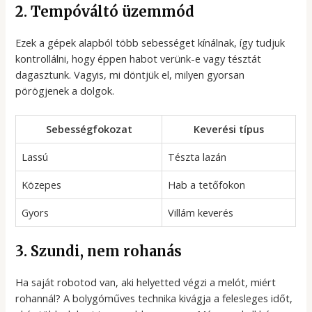
2. Tempóváltó üzemmód
Ezek a gépek alapból több sebességet kínálnak, így tudjuk
kontrollálni, hogy éppen habot verünk-e vagy tésztát
dagasztunk. Vagyis, mi döntjük el, milyen gyorsan
pörögjenek a dolgok.
Sebességfokozat
Keverési típus
Lassú
Tészta lazán
Közepes
Hab a tetőfokon
Gyors
Villám keverés
3. Szundi, nem rohanás
Ha saját robotod van, aki helyetted végzi a melót, miért
rohannál? A bolygóműves technika kivágja a felesleges időt,