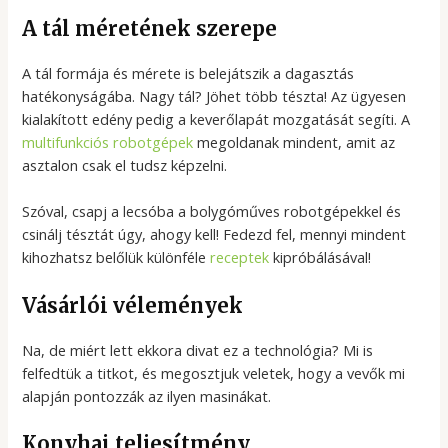
A tál méretének szerepe
A tál formája és mérete is belejátszik a dagasztás
hatékonyságába. Nagy tál? Jöhet több tészta! Az ügyesen
kialakított edény pedig a keverőlapát mozgatását segíti. A
multifunkciós robotgépek
megoldanak mindent, amit az
asztalon csak el tudsz képzelni.
Szóval, csapj a lecsóba a bolygóműves robotgépekkel és
csinálj tésztát úgy, ahogy kell! Fedezd fel, mennyi mindent
kihozhatsz belőlük különféle
receptek
kipróbálásával!
Vásárlói vélemények
Na, de miért lett ekkora divat ez a technológia? Mi is
felfedtük a titkot, és megosztjuk veletek, hogy a vevők mi
alapján pontozzák az ilyen masinákat.
Konyhai teljesítmény