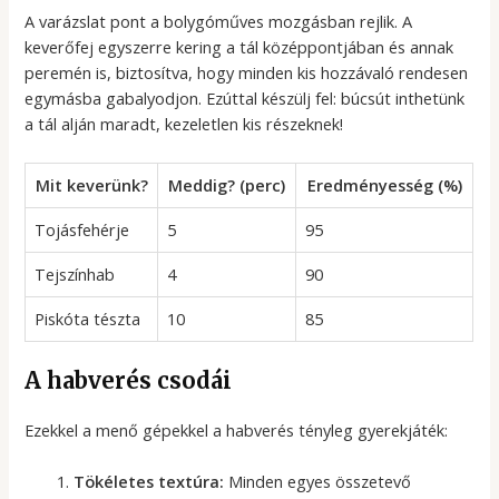
A varázslat pont a bolygóműves mozgásban rejlik. A
keverőfej egyszerre kering a tál középpontjában és annak
peremén is, biztosítva, hogy minden kis hozzávaló rendesen
egymásba gabalyodjon. Ezúttal készülj fel: búcsút inthetünk
a tál alján maradt, kezeletlen kis részeknek!
Mit keverünk?
Meddig? (perc)
Eredményesség (%)
Tojásfehérje
5
95
Tejszínhab
4
90
Piskóta tészta
10
85
A habverés csodái
Ezekkel a menő gépekkel a habverés tényleg gyerekjáték:
Tökéletes textúra:
Minden egyes összetevő