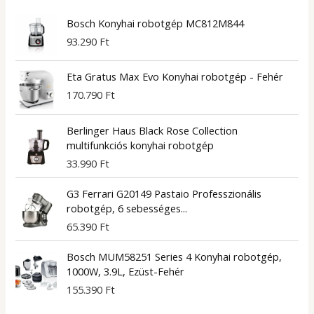
Bosch Konyhai robotgép MC812M844
93.290
Ft
Eta Gratus Max Evo Konyhai robotgép - Fehér
170.790
Ft
Berlinger Haus Black Rose Collection
multifunkciós konyhai robotgép
33.990
Ft
G3 Ferrari G20149 Pastaio Professzionális
robotgép, 6 sebességes...
65.390
Ft
Bosch MUM58251 Series 4 Konyhai robotgép,
1000W, 3.9L, Ezüst-Fehér
155.390
Ft