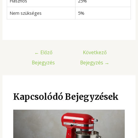
Hasznos
25%
Nem szükséges
5%
Bejegyzés
←
Előző
Következő
navigáció
Bejegyzés
Bejegyzés
→
Kapcsolódó Bejegyzések