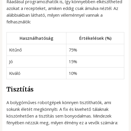
Ráadásul programozhatók is, így könnyebben elkészítheted
azokat a recepteket, amiken eddig csak ámulva néztél. Az
alábbiakban látható, milyen véleménnyel vannak a
felhasználók:
Használhatóság
Értékelések (%)
Kitűnő
75%
Jó
15%
Kiváló
10%
Tisztítás
A bolygóműves robotgépek könnyen tisztíthatók, ami
sokunk életét megkönnyíti. A fix és kivehető tálaknak
köszönhetően a tisztítás sem bonyodalmas. Mindezek
fényében nézzük meg, milyen élmény ez a vevők számára: