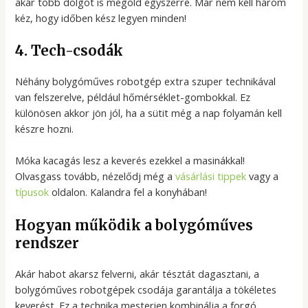
akár több dolgot is megold egyszerre. Már nem kell három
kéz, hogy időben kész legyen minden!
4. Tech-csodák
Néhány bolygóműves robotgép extra szuper technikával
van felszerelve, például hőmérséklet-gombokkal. Ez
különösen akkor jön jól, ha a sütit még a nap folyamán kell
készre hozni.
Móka kacagás lesz a keverés ezekkel a masinákkal!
Olvasgass tovább, nézelődj még a
vásárlási tippek
vagy a
típusok
oldalon. Kalandra fel a konyhában!
Hogyan működik a bolygóműves
rendszer
Akár habot akarsz felverni, akár tésztát dagasztani, a
bolygóműves robotgépek csodája garantálja a tökéletes
keverést. Ez a technika mesterien kombinálja a forgó