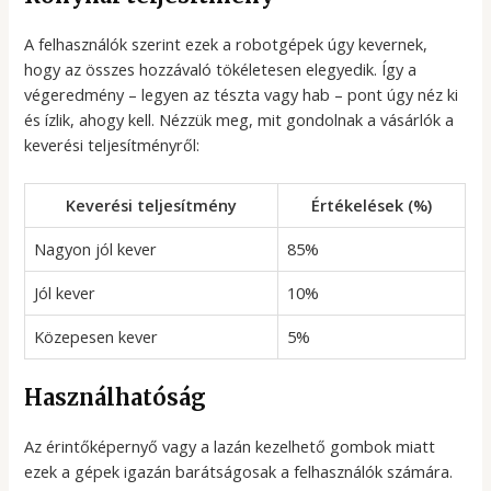
A felhasználók szerint ezek a robotgépek úgy kevernek,
hogy az összes hozzávaló tökéletesen elegyedik. Így a
végeredmény – legyen az tészta vagy hab – pont úgy néz ki
és ízlik, ahogy kell. Nézzük meg, mit gondolnak a vásárlók a
keverési teljesítményről:
Keverési teljesítmény
Értékelések (%)
Nagyon jól kever
85%
Jól kever
10%
Közepesen kever
5%
Használhatóság
Az érintőképernyő vagy a lazán kezelhető gombok miatt
ezek a gépek igazán barátságosak a felhasználók számára.