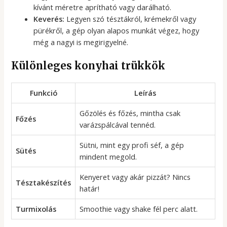
kívánt méretre aprítható vagy darálható.
Keverés:
Legyen szó tésztákról, krémekről vagy
pürékről, a gép olyan alapos munkát végez, hogy
még a nagyi is megirigyelné.
Különleges konyhai trükkök
Funkció
Leírás
Gőzölés és főzés, mintha csak
Főzés
varázspálcával tennéd.
Sütni, mint egy profi séf, a gép
Sütés
mindent megold.
Kenyeret vagy akár pizzát? Nincs
Tésztakészítés
határ!
Turmixolás
Smoothie vagy shake fél perc alatt.