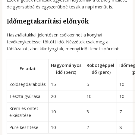
de gyorsabbá és egyszerűbbé teszik a napi menüt is.
Időmegtakarítási előnyök
Használatukkal jelentősen csökkenhet a konyhai
tevékenykedéssel töltött idő. Nézzétek csak meg a
táblázatot, ahol kikotyogtuk, mennyi időt lehet spórolni:
Hagyományos
Robotgéppel
Időmeg
Feladat
idő (perc)
idő (perc)
(
Zöldségdarabolás
15
5
10
Tészta gyúrása
20
10
10
Krém és öntet
10
3
7
elkészítése
Püré készítése
10
2
8