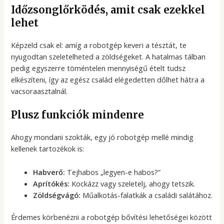
Időzsonglőrködés, amit csak ezekkel
lehet
Képzeld csak el: amíg a robotgép keveri a tésztát, te
nyugodtan szeletelheted a zöldségeket. A hatalmas tálban
pedig egyszerre töméntelen mennyiségű ételt tudsz
elkészíteni, így az egész család elégedetten dőlhet hátra a
vacsoraasztalnál.
Plusz funkciók mindenre
Ahogy mondani szokták, egy jó robotgép mellé mindig
kellenek tartozékok is:
Habverő:
Tejhabos „legyen-e habos?”
Aprítókés:
Kockázz vagy szeletelj, ahogy tetszik.
Zöldségvágó:
Műalkotás-falatkák a családi salátához.
Érdemes körbenézni a robotgép bővítési lehetőségei között