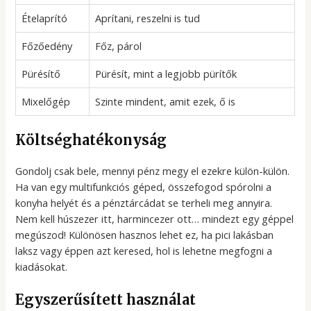
Ételaprító
Aprítani, reszelni is tud
Főzőedény
Főz, párol
Pürésítő
Pürésít, mint a legjobb pürítők
Mixelőgép
Szinte mindent, amit ezek, ő is
Költséghatékonyság
Gondolj csak bele, mennyi pénz megy el ezekre külön-külön.
Ha van egy multifunkciós géped, összefogod spórolni a
konyha helyét és a pénztárcádat se terheli meg annyira.
Nem kell húszezer itt, harmincezer ott… mindezt egy géppel
megúszod! Különösen hasznos lehet ez, ha pici lakásban
laksz vagy éppen azt keresed, hol is lehetne megfogni a
kiadásokat.
Egyszerűsített használat