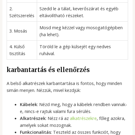
2.
Szedd le a tálat, keverőszárat és egyéb
Szétszerelés
eltávolítható részeket.
Mosd meg kézzel vagy mosogatógépben
3. Mosás
(ha lehet).
4. Külső
Töröld le a gép külsejét egy nedves
tisztítás
ruhával.
karbantartás és ellenőrzés
A belső alkatrészek karbantartása is fontos, hogy minden
simán menjen. Nézzük, mivel kezdjük:
Kábelek
: Nézd meg, hogy a kábelek rendben vannak-
e, nincs-e rajtuk valami fura sérülés.
Alkatrészek
: Nézz rá az
alkatrészekre
, főleg azokra,
amelyek sokat mozognak.
Funkcionalitás
: Teszteld az összes funkciót, hogy