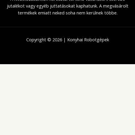
jutalékot vagy egyéb juttatásokat kaphatunk. A megvásárolt
termékek emiatt neked soha nem kerülnek többe.
Copyright © 2026 | Konyhai Robotgépek