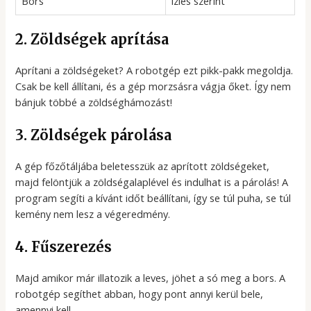
Bors
ízlés szerint
2. Zöldségek aprítása
Aprítani a zöldségeket? A robotgép ezt pikk-pakk megoldja.
Csak be kell állítani, és a gép morzsásra vágja őket. Így nem
bánjuk többé a zöldséghámozást!
3. Zöldségek párolása
A gép főzőtáljába beletesszük az aprított zöldségeket,
majd felöntjük a zöldségalaplével és indulhat is a párolás! A
program segíti a kívánt időt beállítani, így se túl puha, se túl
kemény nem lesz a végeredmény.
4. Fűszerezés
Majd amikor már illatozik a leves, jöhet a só meg a bors. A
robotgép segíthet abban, hogy pont annyi kerül bele,
amennyi kell.