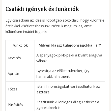
Családi igények és funkciók
Egy családban az ideális robotgép sokoldalú, hogy különféle
ételekkel kísérletezhessünk. Nézzük meg, mi az, amit
különösen imádni fogunk:
Funkciók
Milyen klassz tulajdonságokkal jár?
Alapanyagok pikk-pakk a kívánt állagúvá
Keverés
válnak
Gyorsítja az előkészületeket, így
Aprítás
hamarabb ehetnénk
Isteni finomságokat varázsolhatunk az
Főzés
asztalra
Készítsünk különleges állagú étkeket a
Pürésítés
gyerekeknek is