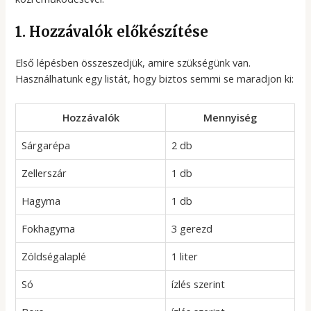
1. Hozzávalók előkészítése
Első lépésben összeszedjük, amire szükségünk van.
Használhatunk egy listát, hogy biztos semmi se maradjon ki:
Hozzávalók
Mennyiség
Sárgarépa
2 db
Zellerszár
1 db
Hagyma
1 db
Fokhagyma
3 gerezd
Zöldségalaplé
1 liter
Só
ízlés szerint