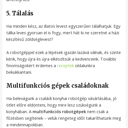
5. Tálalás
Ha minden kész, az illatos levest egyszerűen tálalhatjuk. Egy
tálka leves gyorsan el is fogy, mert hát ki ne szeretné a házi
készítésű zöldséglevest?
A robotgéppel ezek a lépések igazán lazává válnak, és szinte
kérik, hogy újra és újra elkészítsük a kedvenceink. További
finomságokért érdemes a
receptek
oldalunkra
bekukkantani.
Multifunkciós gépek családoknak
Ha belevágunk a családi konyhai robotgép vásárlásába, jó
ötlet előre eldönteni, hogy mire lesz szükségünk a
konyhában. A
multifunkciós robotgépek
nem csak a
főzésben segítenek – velük rengeteg időt takaríthatunk meg
a mindennapokban.