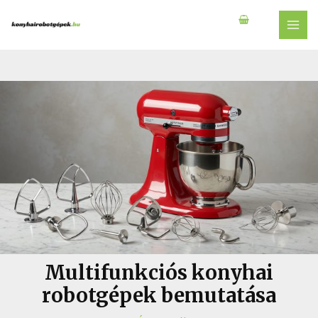
Skip
to
MAI
content
MEN
Multifunkciós konyhai
robotgépek bemutatása