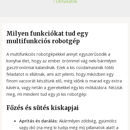
/
Útmutatók
Milyen funkciókat tud egy
multifunkciós robotgép
A multifunkciós robotgépekkel annyit egyszerűsödik a
konyhai élet, hogy az ember örömmel vág neki bármilyen
gasztronómiai kalandnak. Ezek a kis csodamasinák több
feladatot is ellátnak, ami azt jelenti, hogy miközben egy
finom vacsorát készítünk elő, még időnk is marad egy extra
kávéra, vagy netán a gyerekekkel egy kis mókázásra. Nézzük
meg, mi mindent tud egy jó kis robotgép:
Főzés és sütés kiskapjai
Aprítás és darálás:
Akármilyen zöldség, gyümölcs
vagy dió (na meg ki tudja még mi) pillanatok alatt a