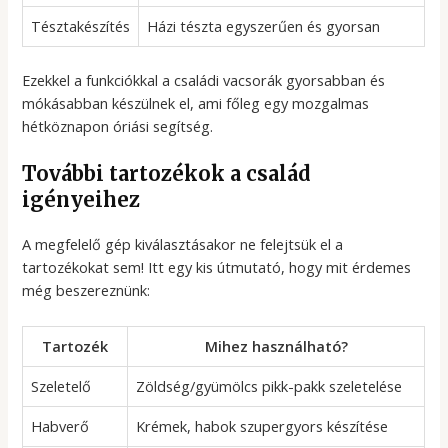
Tésztakészítés
Házi tészta egyszerűen és gyorsan
Ezekkel a funkciókkal a családi vacsorák gyorsabban és
mókásabban készülnek el, ami főleg egy mozgalmas
hétköznapon óriási segítség.
További tartozékok a család
igényeihez
A megfelelő gép kiválasztásakor ne felejtsük el a
tartozékokat sem! Itt egy kis útmutató, hogy mit érdemes
még beszereznünk:
Tartozék
Mihez használható?
Szeletelő
Zöldség/gyümölcs pikk-pakk szeletelése
Habverő
Krémek, habok szupergyors készítése