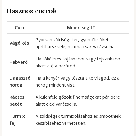
Hasznos cuccok
Cucc
Miben segít?
Gyorsan zöldségeket, gyümölcsöket
Vágó kés
apríthatsz vele, mintha csak varázsolna.
Ha tökéletes tojáshabot vagy tejszínhabot
Habverő
akarsz, ő a barátod.
Dagasztó
Ha a kenyér vagy tészta a te világod, ez a
horog
horog mindent visz.
Rácsos
A különféle gőzölt finomságokat pár perc
betét
alatt eléd varázsolja.
Turmix
A zöldségek turmixolásához és smoothiek
fej
készítéséhez verhetetlen.