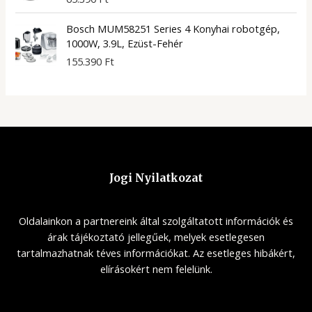
Bosch MUM58251 Series 4 Konyhai robotgép,
1000W, 3.9L, Ezüst-Fehér
155.390
Ft
Jogi Nyilatkozat
Oldalainkon a partnereink által szolgáltatott információk és
árak tájékoztató jellegűek, melyek esetlegesen
tartalmazhatnak téves információkat. Az esetleges hibákért,
elírásokért nem felelünk.