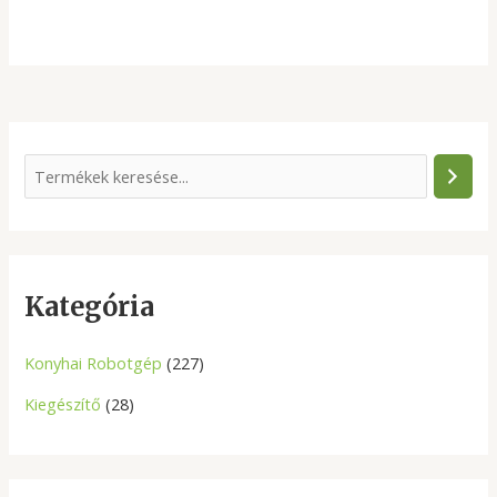
S
e
a
r
c
Kategória
h
Konyhai Robotgép
(227)
Kiegészítő
(28)