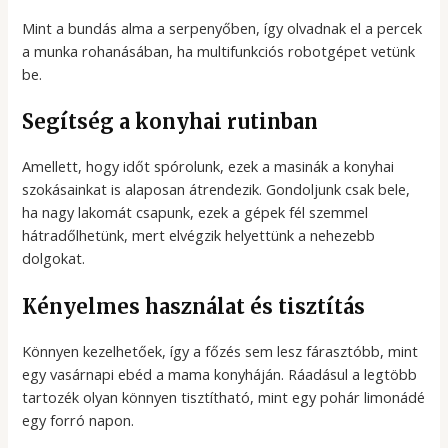
Mint a bundás alma a serpenyőben, így olvadnak el a percek
a munka rohanásában, ha multifunkciós robotgépet vetünk
be.
Segítség a konyhai rutinban
Amellett, hogy időt spórolunk, ezek a masinák a konyhai
szokásainkat is alaposan átrendezik. Gondoljunk csak bele,
ha nagy lakomát csapunk, ezek a gépek fél szemmel
hátradőlhetünk, mert elvégzik helyettünk a nehezebb
dolgokat.
Kényelmes használat és tisztítás
Könnyen kezelhetőek, így a főzés sem lesz fárasztóbb, mint
egy vasárnapi ebéd a mama konyháján. Ráadásul a legtöbb
tartozék olyan könnyen tisztítható, mint egy pohár limonádé
egy forró napon.