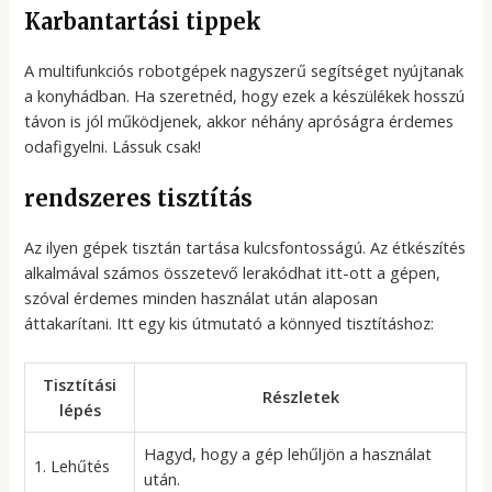
Karbantartási tippek
A multifunkciós robotgépek nagyszerű segítséget nyújtanak
a konyhádban. Ha szeretnéd, hogy ezek a készülékek hosszú
távon is jól működjenek, akkor néhány apróságra érdemes
odafigyelni. Lássuk csak!
rendszeres tisztítás
Az ilyen gépek tisztán tartása kulcsfontosságú. Az étkészítés
alkalmával számos összetevő lerakódhat itt-ott a gépen,
szóval érdemes minden használat után alaposan
áttakarítani. Itt egy kis útmutató a könnyed tisztításhoz:
Tisztítási
Részletek
lépés
Hagyd, hogy a gép lehűljön a használat
1. Lehűtés
után.