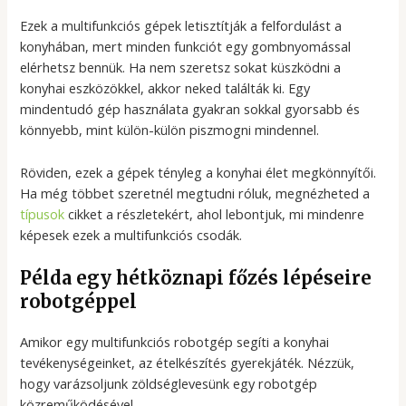
Ezek a multifunkciós gépek letisztítják a felfordulást a
konyhában, mert minden funkciót egy gombnyomással
elérhetsz bennük. Ha nem szeretsz sokat küszködni a
konyhai eszközökkel, akkor neked találták ki. Egy
mindentudó gép használata gyakran sokkal gyorsabb és
könnyebb, mint külön-külön piszmogni mindennel.
Röviden, ezek a gépek tényleg a konyhai élet megkönnyítői.
Ha még többet szeretnél megtudni róluk, megnézheted a
típusok
cikket a részletekért, ahol lebontjuk, mi mindenre
képesek ezek a multifunkciós csodák.
Példa egy hétköznapi főzés lépéseire
robotgéppel
Amikor egy multifunkciós robotgép segíti a konyhai
tevékenységeinket, az ételkészítés gyerekjáték. Nézzük,
hogy varázsoljunk zöldséglevesünk egy robotgép
közreműködésével.