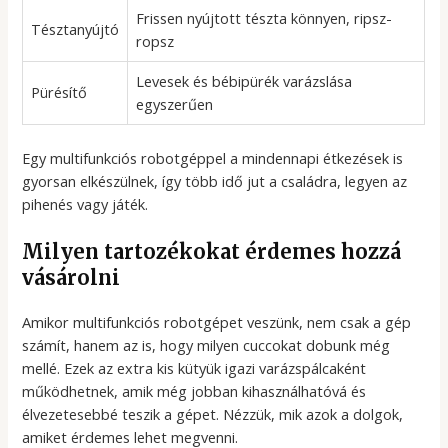
Frissen nyújtott tészta könnyen, ripsz-
Tésztanyújtó
ropsz
Levesek és bébipürék varázslása
Pürésítő
egyszerűen
Egy multifunkciós robotgéppel a mindennapi étkezések is
gyorsan elkészülnek, így több idő jut a családra, legyen az
pihenés vagy játék.
Milyen tartozékokat érdemes hozzá
vásárolni
Amikor multifunkciós robotgépet veszünk, nem csak a gép
számít, hanem az is, hogy milyen cuccokat dobunk még
mellé. Ezek az extra kis kütyük igazi varázspálcaként
működhetnek, amik még jobban kihasználhatóvá és
élvezetesebbé teszik a gépet. Nézzük, mik azok a dolgok,
amiket érdemes lehet megvenni.