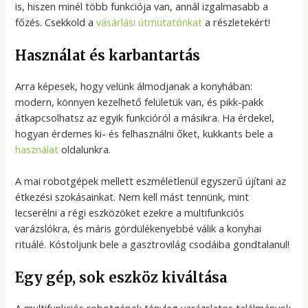
is, hiszen minél több funkciója van, annál izgalmasabb a
főzés. Csekkold a
vásárlási útmutatónkat
a részletekért!
Használat és karbantartás
Arra képesek, hogy velünk álmodjanak a konyhában:
modern, könnyen kezelhető felületük van, és pikk-pakk
átkapcsolhatsz az egyik funkcióról a másikra. Ha érdekel,
hogyan érdemes ki- és felhasználni őket, kukkants bele a
használat
oldalunkra.
A mai robotgépek mellett eszméletlenül egyszerű újítani az
étkezési szokásainkat. Nem kell mást tennünk, mint
lecserélni a régi eszközöket ezekre a multifunkciós
varázslókra, és máris gördülékenyebbé válik a konyhai
rituálé. Kóstoljunk bele a gasztrovilág csodáiba gondtalanul!
Egy gép, sok eszköz kiváltása
A multifunkciós robotgépek tényleg varázslatos találmányok