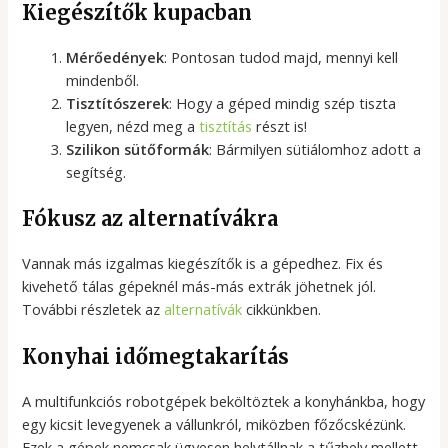
Kiegészítők kupacban
Mérőedények
: Pontosan tudod majd, mennyi kell
mindenből.
Tisztítószerek
: Hogy a géped mindig szép tiszta
legyen, nézd meg a
tisztítás
részt is!
Szilikon sütőformák
: Bármilyen sütiálomhoz adott a
segítség.
Fókusz az alternatívákra
Vannak más izgalmas kiegészítők is a gépedhez. Fix és
kivehető tálas gépeknél más-más extrák jöhetnek jól.
További részletek az
alternatívák
cikkünkben.
Konyhai időmegtakarítás
A multifunkciós robotgépek beköltöztek a konyhánkba, hogy
egy kicsit levegyenek a vállunkról, miközben főzőcskézünk.
Ezek a gépek nemcsak ügyesen helytállnak a tűzhely mellett,