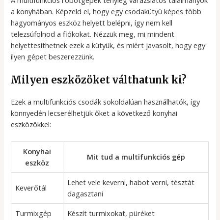
a konyhában. Képzeld el, hogy egy csodakütyü képes több
hagyományos eszköz helyett belépni, így nem kell
telezsúfolnod a fiókokat. Nézzük meg, mi mindent
helyettesíthetnek ezek a kütyük, és miért javasolt, hogy egy
ilyen gépet beszerezzünk.
Milyen eszközöket válthatunk ki?
Ezek a multifunkciós csodák sokoldalúan használhatók, így
könnyedén lecserélhetjük őket a következő konyhai
eszközökkel:
Konyhai
Mit tud a multifunkciós gép
eszköz
Lehet vele keverni, habot verni, tésztát
Keverőtál
dagasztani
Turmixgép
Készít turmixokat, püréket